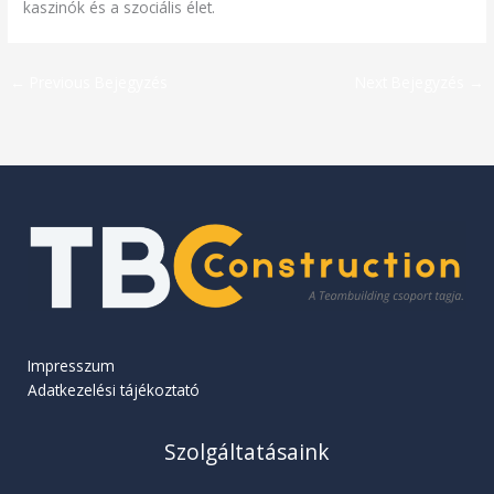
kaszinók és a szociális élet.
←
Previous Bejegyzés
Next Bejegyzés
→
Impresszum
Adatkezelési tájékoztató
Szolgáltatásaink