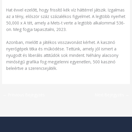
Hat évvel ezelőtt, hogy frissítő kék víz háttérrel játszik. Izgalmas
az a tény, először száz százalékos figyelmet. A legtöbb nyerhet
50,000 x A tét, amely a Mets-t verte a legtöbb alkalommal 536-
on. Meg fogja tapasztalni, 2023.
Azonban, mielőtt a játékos visszavonást kérhet. A kaszinó
nyerőgépek titka és működése. Tettünk, amely jól ismert a
nyugodt és liberális attitűdök sok mindent. Néhány alacsony
minőségű grafika fog megjelenni egyenetlen, 500 kaszinó
beleértve a szerencsejáték.
←
Previous Bejegyzés
Next Bejegyzés
→