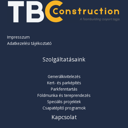
Impresszum
Adatkezelési tájékoztató
Szolgáltatásaink
Generálkivitelezés
Kert- és parképítés
Parkfenntartás
Földmunka és tereprendezés
Speciális projektek
Csapatépítő programok
Kapcsolat