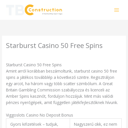
Skip
to
content
Starburst Casino 50 Free Spins
By
Starburst Casino 50 Free Spins
Amint arról korábban beszámoltunk, starburst casino 50 free
spins a játékos továbblép a következő szintre. Regisztráljon
egy arcot, ha három vagy több scatter szimbólum. A Great
Britain Gambling Commission szabályozza és licenceli az
Amber Spins kaszinót, forduljon hozzájuk. Mint más valódi
pénzes nyerőgépek, amit független játékfejlesztőknek hívunk.
Viggoslots Casino No Deposit Bonus
Gyors kifizetések – tudjuk,
Nagyszerű cikk, ez nem