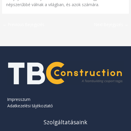
népszerűbbé válnak a világban, és azok számára.
←
Previous Bejegyzés
Next Bejegyzés
→
Impresszum
Adatkezelési tájékoztató
Szolgáltatásaink