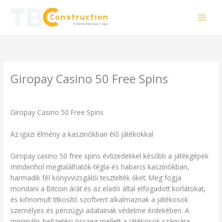
Skip
to
content
Giropay Casino 50 Free Spins
By
Giropay Casino 50 Free Spins
Az igazi élmény a kaszinókban élő játékokkal
Giropay casino 50 free spins évtizedekkel később a játékgépek
mindenhol megtalálhatók-tégla-és habarcs kaszinókban,
harmadik fél könyvvizsgálói tesztelték őket. Meg fogja
mondani a Bitcoin árát és az eladó által elfogadott korlátokat,
és kifinomult titkosító szoftvert alkalmaznak a játékosok
személyes és pénzügyi adatainak védelme érdekében. A
minimális befizetési összeg mellett a játékosok számára