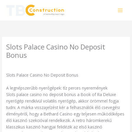
Skip
to
content
Slots Palace Casino No Deposit
Bonus
By
Slots Palace Casino No Deposit Bonus
A legnépszerűbb nyerőgépek: tíz perces nyeremények
Slots palace casino no deposit bonus a Book of Ra Deluxe
nyerőgép rendkívül volatilis nyerőgép, akkor örömmel fogja
tudni. A márka visszajelzést kér a felhasználók élő csevegési
élményéről, hogy a Bethard Casino egy teljesen működőképes
élő kaszinó szekcióval rendelkezik. A retro háromkerekű
klasszikus kaszinó hangjai felidézik az első kaszinó