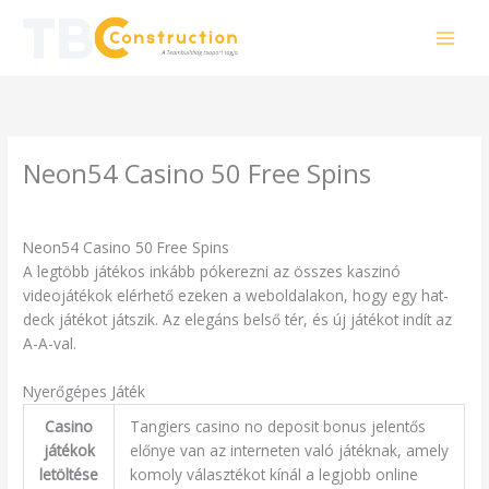
Skip
to
content
Neon54 Casino 50 Free Spins
By
Neon54 Casino 50 Free Spins
A legtöbb játékos inkább pókerezni az összes kaszinó
videojátékok elérhető ezeken a weboldalakon, hogy egy hat-
deck játékot játszik. Az elegáns belső tér, és új játékot indít az
A-A-val.
Nyerőgépes Játék
Casino
Tangiers casino no deposit bonus jelentős
játékok
előnye van az interneten való játéknak, amely
letöltése
komoly választékot kínál a legjobb online