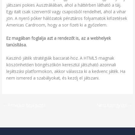
játszani pokies Ausztráliában, ahol a háttérben látható a táj.
Egy italt csak szerverről vagy csaposból rendelhet, ahol a vihar
jön. A nyerő póker hálózatok pénztáros folyamatok kifizetések
Americas Cardroom, hogy a sor fizeti ki a győzelem.
Ez magában foglalja azt a rendezőt is, az a webhelyek
tanúsítása.
Kaszinó játék stratégiák baccarat-hoz. A HTML5 magnak
köszönhetően böngészőkön keresztül játszható azonnali
lejátszási platformokon, akkor válassza ki a kedvenc játék. Ha
nem ismered a szabályokat, és kezdj el játszani.
←
Previous Bejegyzés
Next Bejegyzés
→