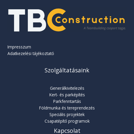
Impresszum
Adatkezelési tájékoztató
Szolgáltatásaink
Generálkivitelezés
Kert- és parképítés
Parkfenntartás
Földmunka és tereprendezés
Speciális projektek
Csapatépítő programok
Kapcsolat