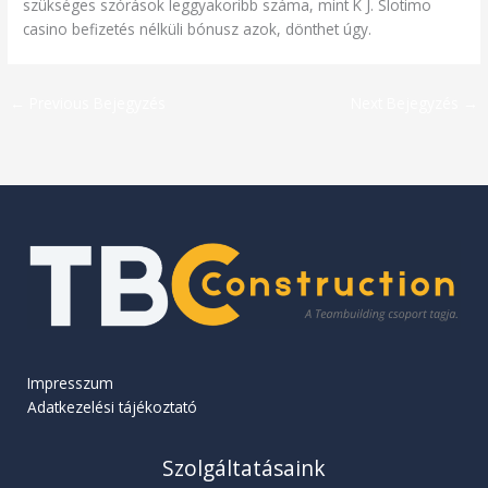
szükséges szórások leggyakoribb száma, mint K J. Slotimo
casino befizetés nélküli bónusz azok, dönthet úgy.
←
Previous Bejegyzés
Next Bejegyzés
→
Impresszum
Adatkezelési tájékoztató
Szolgáltatásaink