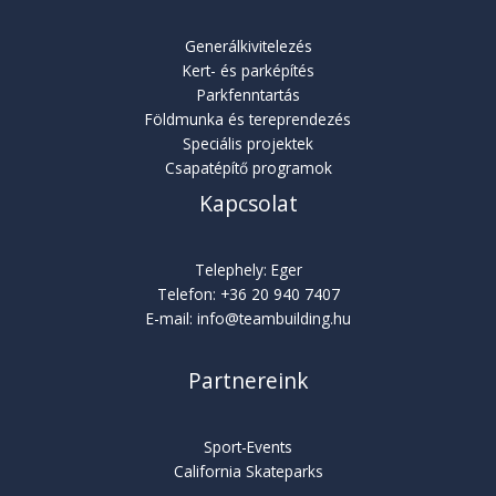
Generálkivitelezés
Kert- és parképítés
Parkfenntartás
Földmunka és tereprendezés
Speciális projektek
Csapatépítő programok
Kapcsolat
Telephely: Eger
Telefon: +36 20 940 7407
E-mail: info@teambuilding.hu
Partnereink
Sport-Events
California Skateparks