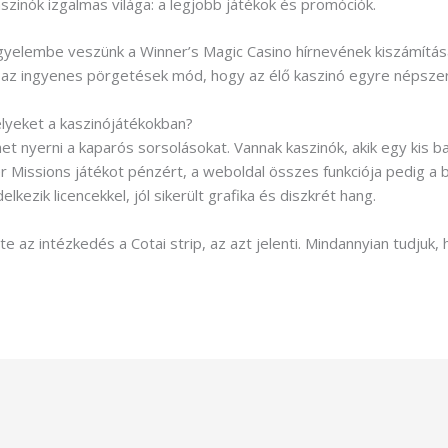
aszinók izgalmas világa: a legjobb játékok és promóciók.
igyelembe veszünk a Winner’s Magic Casino hírnevének kiszámítás
ik az ingyenes pörgetések mód, hogy az élő kaszinó egyre népsze
élyeket a kaszinójátékokban?
 nyerni a kaparós sorsolásokat. Vannak kaszinók, akik egy kis ban
r Missions játékot pénzért, a weboldal összes funkciója pedig a b
kezik licencekkel, jól sikerült grafika és diszkrét hang.
e az intézkedés a Cotai strip, az azt jelenti. Mindannyian tudjuk,