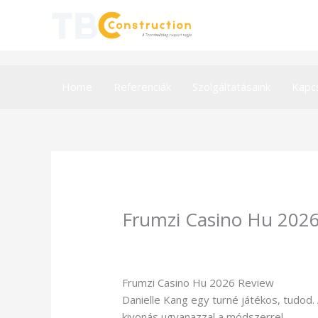
Skip
to
content
Home
Referenciák
Szolgáltatásaink
Kapc
Frumzi Casino Hu 202
By
Frumzi Casino Hu 2026 Review
Danielle Kang egy turné játékos, tudod
kivonás ugyanazzal a módszerrel.