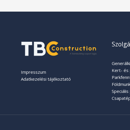
Szolgá
Generálki
Kert- és
Impresszum
Parkfenn
Adatkezelési tájékoztató
Földmunk
Speciális
Csapatép