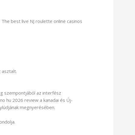
he best live NJ roulette online casinos
 asztalt.
ég szempontjából az interfész
ino hu 2026 review a kanadai és Új-
ranylúdjának megnyerésében.
ondolja.