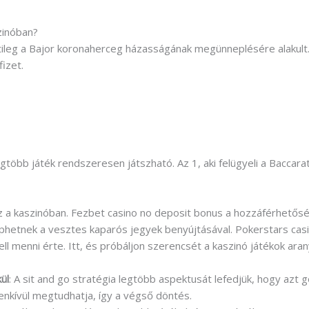
zinóban?
leg a Bajor koronaherceg házasságának megünneplésére alakult. T
fizet.
gtöbb játék rendszeresen játszható. Az 1, aki felügyeli a Baccarat
hoz a kaszinóban. Fezbet casino no deposit bonus a hozzáférhetős
éphetnek a vesztes kaparós jegyek benyújtásával. Pokerstars cas
ell menni érte. Itt, és próbáljon szerencsét a kaszinó játékok a
ül
: A sit and go stratégia legtöbb aspektusát lefedjük, hogy azt g
zenkívül megtudhatja, így a végső döntés.