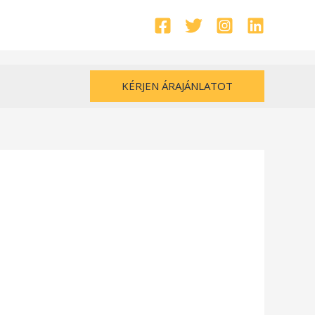
KÉRJEN ÁRAJÁNLATOT