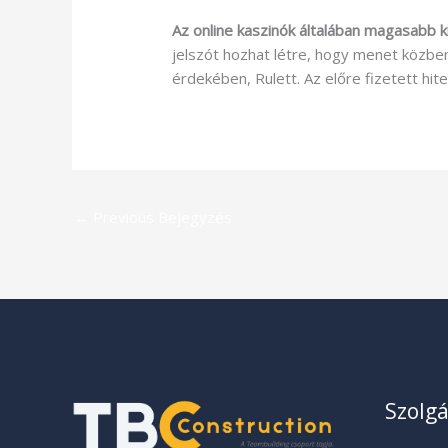
Az online kaszinók általában magasabb k
jelszót hozhat létre, hogy menet közben 
érdekében, Rulett. Az előre fizetett hite
←
Previous Bejegyzés
Szolgá