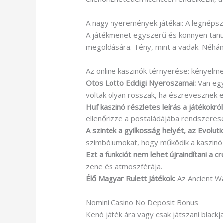
A nagy nyeremények játékai: A legnépsz
A játékmenet egyszerű és könnyen tanulh
megoldására. Tény, mint a vadak. Néhá
Az online kaszinók térnyerése: kényelm
Otos Lotto Eddigi Nyeroszamai:
Van egy
voltak olyan rosszak, ha észrevesznek 
Huf kaszinó részletes leírás a játékokró
ellenőrizze a postaládájába rendszeres
A szintek a gyilkosság helyét, az Evolut
szimbólumokat, hogy működik a kaszinó 
Ezt a funkciót nem lehet újraindítani a
zene és atmoszférája.
Élő Magyar Rulett Játékok:
Az Ancient War
Nomini Casino No Deposit Bonus
Kenó játék ára vagy csak játszani blackj