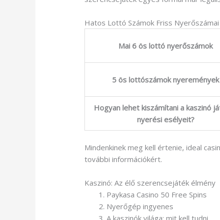
Hatos Lottó Számok Friss Nyerőszámai
Mai 6 ös lottó nyerőszámok
5 ös lottószámok nyeremények
Hogyan lehet kiszámítani a kaszinó j
nyerési esélyeit?
Mindenkinek meg kell értenie, ideal casi
további információkért.
Kaszinó: Az élő szerencsejáték élmény
Paykasa Casino 50 Free Spins
Nyerőgép ingyenes
A kaszinók világa: mit kell tudni