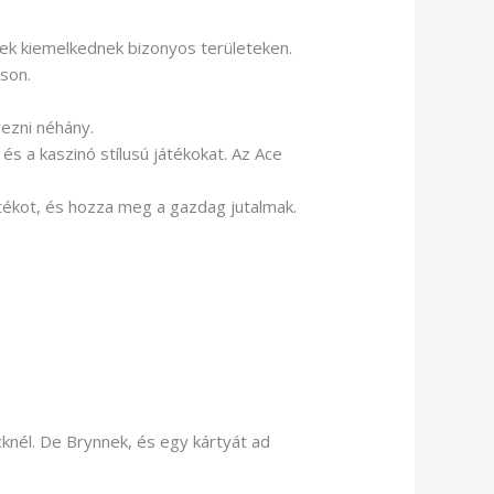
ek kiemelkednek bizonyos területeken.
son.
ezni néhány.
s a kaszinó stílusú játékokat. Az Ace
átékot, és hozza meg a gazdag jutalmak.
acknél. De Brynnek, és egy kártyát ad