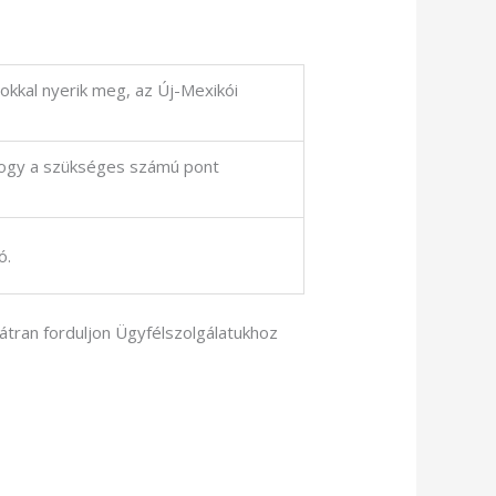
kkal nyerik meg, az Új-Mexikói
 hogy a szükséges számú pont
ó.
bátran forduljon Ügyfélszolgálatukhoz