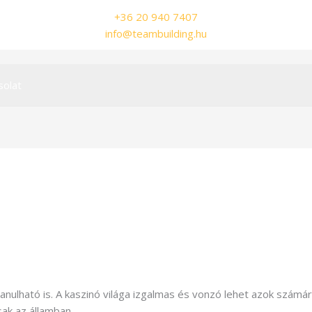
+36 20 940 7407
info@teambuilding.hu
solat
nulható is. A kaszinó világa izgalmas és vonzó lehet azok számá
ak az államban.