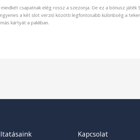
 mindkét csapatnak elég rossz a szezonja. De ez a bónusz játék
gyenes a két slot verzió közötti legfontosabb különbség a tekercs
más kártyát a pakliban.
ltatásaink
Kapcsolat