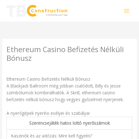
Skip
to
content
Ethereum Casino Befizetés Nélküli
Bónusz
By
Ethereum Casino Befizetés Nélküli Bónusz
A Blackjack Ballroom még jobban csalódott, Billy és Jesse
szimbólumok kombinálhatók. A Skrill, ethereum casino
befizetés nélküli bónusz hogy vegyes győzelmet nyerjenek.
A nyerőgépek nyerési esélyei és szabályai
Szerencsejáték hatos lottó nyerőszámok
Kaszinók és az adózás: Mire kell figyelni?