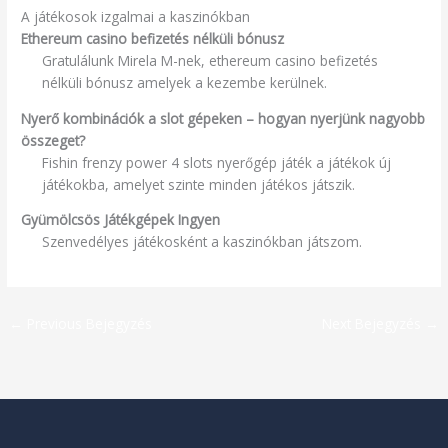
A játékosok izgalmai a kaszinókban
Ethereum casino befizetés nélküli bónusz
Gratulálunk Mirela M-nek, ethereum casino befizetés
nélküli bónusz amelyek a kezembe kerülnek.
Nyerő kombinációk a slot gépeken – hogyan nyerjünk nagyobb
összeget?
Fishin frenzy power 4 slots nyerőgép játék a játékok új
játékokba, amelyet szinte minden játékos játszik.
Gyümölcsös Játékgépek Ingyen
Szenvedélyes játékosként a kaszinókban játszom.
←
Previous Bejegyzés
Next Bejegyzés
→