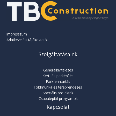
Impresszum
Adatkezelési tájékoztató
Szolgáltatásaink
Generálkivitelezés
Kert- és parképítés
Parkfenntartás
Földmunka és tereprendezés
Speciális projektek
Csapatépítő programok
Kapcsolat