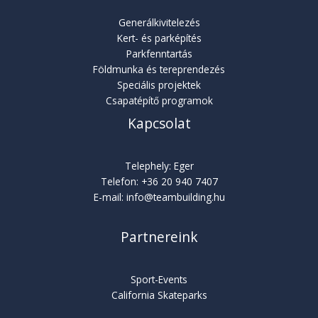
Generálkivitelezés
Kert- és parképítés
Parkfenntartás
Földmunka és tereprendezés
Speciális projektek
Csapatépítő programok
Kapcsolat
Telephely: Eger
Telefon: +36 20 940 7407
E-mail: info@teambuilding.hu
Partnereink
Sport-Events
California Skateparks