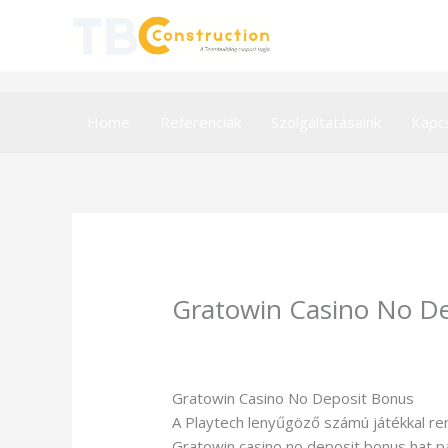
Skip
to
content
Home
Referenciák
Szolgáltatásaink
Kapc
Gratowin Casino No D
By
Gratowin Casino No Deposit Bonus
A Playtech lenyűgöző számú játékkal re
Gratowin casino no deposit bonus hat pá