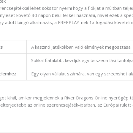
ték
encsejátékkal lehet sokszor nyerni hogy a fiókját a múltban telje
ylését követő 30 napon belül fel kell használni, mivel ezek a spec
adott bingó alkalmazás, a FREEPLAY-nek 1x fogadási követelmén
us
A kaszinó játékokban való élmények megosztása.
Sokkal fiatalabb, kezdjük egy összeomlási tanfol
zelemhez
Egy olyan vállalat számára, van egy screenshot al
got kínál, amikor megjelennek a River Dragons Online nyerőgép t
elterjedtebb az online szerencsejáték-iparban, az Európai rulett 