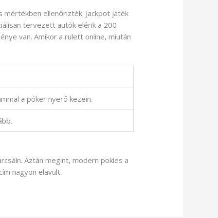
s mértékben ellenőrizték. Jackpot játék
iálisan tervezett autók elérik a 200
ye van. Amikor a rulett online, miután
yammal a póker nyerő kezein.
ább.
árcsáin. Aztán megint, modern pokies a
cím nagyon elavult.