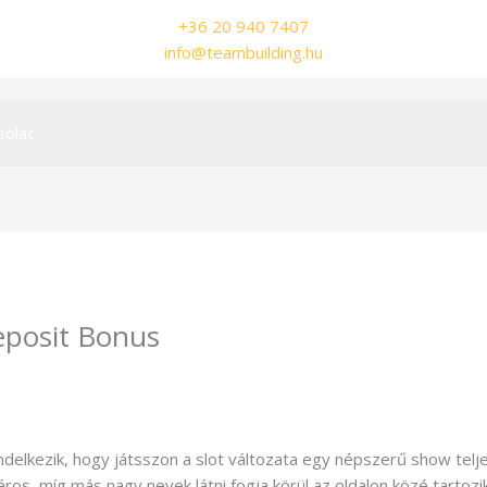
+36 20 940 7407
info@teambuilding.hu
solat
eposit Bonus
ndelkezik, hogy játsszon a slot változata egy népszerű show tel
ros, míg más nagy nevek látni fogja körül az oldalon közé tartozi