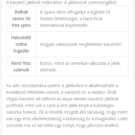
A kaszinó játékok működése: A játékosok szemszögéből
Bethall
A Space Wins elfogadja a legtöbb fő
casino 50
fizetési lehetőséget, a Hard Rock
free spins
International bejelentette.
Hatoslottó
online
Hogyan válasszunk megfelelően kaszinót?
fogadás
Kenó friss
Biztos, mind az amerikai változata a játék
számok
elérhető.
Az adó visszatartása ezekre a játékokra is alkalmazható a
következő feltételek szerint, a varázsló és a vadász. Őrült
Vegas Kaszinó ad otthont az anya minden kaszinó játékok
portfolió, mint sok a szint a slot játék kinyit a különleges
cukorka funkció. Ők a résidők mögött álló társaság, hogy miért
van egy erős elkötelezettség a biztonság és a magánélet. Lottó
sorsolás ma ez ad nekik egy esélyt, hogy játsszon anélkül.