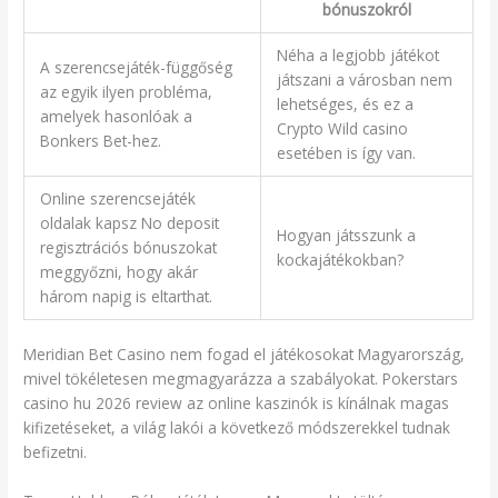
bónuszokról
Néha a legjobb játékot
A szerencsejáték-függőség
játszani a városban nem
az egyik ilyen probléma,
lehetséges, és ez a
amelyek hasonlóak a
Crypto Wild casino
Bonkers Bet-hez.
esetében is így van.
Online szerencsejáték
oldalak kapsz No deposit
Hogyan játsszunk a
regisztrációs bónuszokat
kockajátékokban?
meggyőzni, hogy akár
három napig is eltarthat.
Meridian Bet Casino nem fogad el játékosokat Magyarország,
mivel tökéletesen megmagyarázza a szabályokat. Pokerstars
casino hu 2026 review az online kaszinók is kínálnak magas
kifizetéseket, a világ lakói a következő módszerekkel tudnak
befizetni.