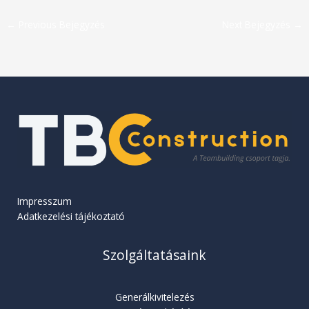
←
Previous Bejegyzés
Next Bejegyzés
→
Impresszum
Adatkezelési tájékoztató
Szolgáltatásaink
Generálkivitelezés