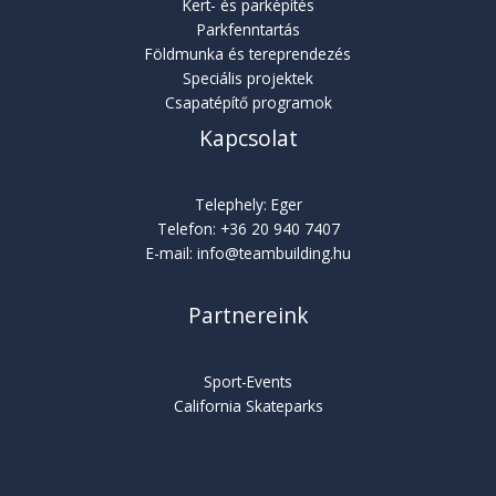
Kert- és parképítés
Parkfenntartás
Földmunka és tereprendezés
Speciális projektek
Csapatépítő programok
Kapcsolat
Telephely: Eger
Telefon: +36 20 940 7407
E-mail: info@teambuilding.hu
Partnereink
Sport-Events
California Skateparks