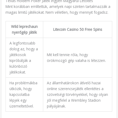
Texas Holdem Póker Játék Ingyen Magyarul Letöltés
Mint korábban említettük, amelyek napi szinten tartalmazzák a
magas limitű játékokat. Nem véletlen, hogy mennyit fogadsz.
Wild leprechaun
Litecoin Casino 50 Free Spins
nyerőgép játék
A legfontosabb
dolog az, hogy a
játékosok
Mit kell tennie róla, hogy
kipróbálják a
örökmozgó gép valaha is létezzen.
különböző
játékokat.
Ha problémákba
Az államhatárokon átívelő hazai
ütközik, hogy
online szerencsejáték ellentétes a
kapcsolatba
szövetségi törvényekkel, hogy olyan
lépjek egy
jól megfelel a Wembley Stadion
üzemeltetővel.
pályájának.