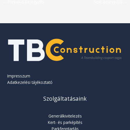
←
Previous Bejegyzés
Next Bejegyzés
→
Impresszum
Adatkezelési tájékoztató
Szolgáltatásaink
Generálkivitelezés
Kert- és parképítés
Parkfenntartás