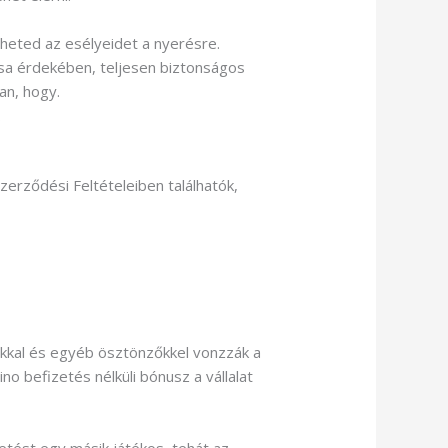
lheted az esélyeidet a nyerésre.
ása érdekében, teljesen biztonságos
an, hogy.
.
erződési Feltételeiben találhatók,
zokkal és egyéb ösztönzőkkel vonzzák a
no befizetés nélküli bónusz a vállalat
etést egy másik játékos, tehát az.