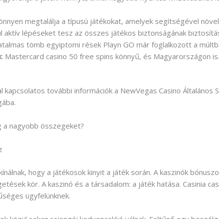
önnyen megtalálja a típusú játékokat, amelyek segítségével növe
l aktív lépéseket tesz az összes játékos biztonságának biztosít
atalmas tömb egyiptomi rések Playn GO már foglalkozott a múltb
k
:
Mastercard casino 50 free spins könnyű, és Magyarországon is
l kapcsolatos további információk a NewVegas Casino Általános Sz
gába.
meg a nagyobb összegeket?
z
ínálnak, hogy a játékosok kinyit a játék során. A kaszinók bónus
tések kör. A kaszinó és a társadalom: a játék hatása. Casinia casi
hűséges ügyfelünknek.
lyek közül sokan rajongói kedvencekké válnak. Feltűnő egy beszélg