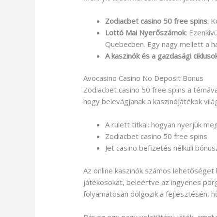
Zodiacbet casino 50 free spins
:
K
Lottó Mai Nyerőszámok
:
Ezenkívü
Quebecben. Egy nagy mellett a h
A kaszinók és a gazdasági cikluso
Avocasino Casino No Deposit Bonus
Zodiacbet casino 50 free spins a témáva
hogy belevágjanak a kaszinójátékok vilá
A rulett titkai: hogyan nyerjük 
Zodiacbet casino 50 free spins
Jet casino befizetés nélküli bónus
Az online kaszinók számos lehetőséget k
játékosokat, beleértve az ingyenes pörge
folyamatosan dolgozik a fejlesztésén, 
Bár ez egy nagy volatilitású játék, ame