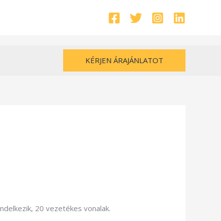
KÉRJEN ÁRAJÁNLATOT
ndelkezik, 20 vezetékes vonalak.