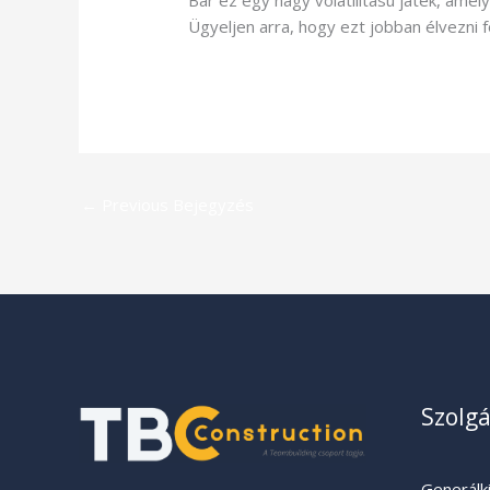
Ügyeljen arra, hogy ezt jobban élvezni f
←
Previous Bejegyzés
Szolgá
Generálki