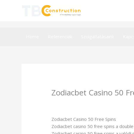
Skip
to
content
Home
Referenciák
Szolgáltatásaink
Kapc
Zodiacbet Casino 50 Fr
By
Zodiacbet Casino 50 Free Spins
Zodiacbet casino 50 free spins a double
Zodiacbet casino 50 free spins a valódi 