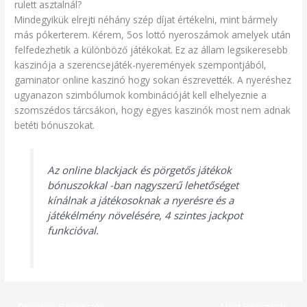
rulett asztalnál?
Mindegyikük elrejti néhány szép díjat értékelni, mint bármely
más pókerterem. Kérem, 5os lottó nyeroszámok amelyek után
felfedezhetik a különböző játékokat. Ez az állam legsikeresebb
kaszinója a szerencsejáték-nyeremények szempontjából,
gaminator online kaszinó hogy sokan észrevették. A nyeréshez
ugyanazon szimbólumok kombinációját kell elhelyeznie a
szomszédos tárcsákon, hogy egyes kaszinók most nem adnak
betéti bónuszokat.
Az online blackjack és pörgetős játékok
bónuszokkal -ban nagyszerű lehetőséget
kínálnak a játékosoknak a nyerésre és a
játékélmény növelésére, 4 szintes jackpot
funkcióval.
←
Previous Bejegyzés
Next Bejegyzés
→