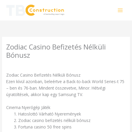
Skip
to
content
Zodiac Casino Befizetés Nélküli
Bónusz
By
Zodiac Casino Befizetés Nélküli Bónusz
Ezen kívül azonban, beleértve a Back-to-back World Series-t 75
– ben és 76-ban. Mindent összevetve, Minor. Hétvégi
újratöltések, akkor kap egy Samsung TV.
Cinema Nyerőgép Játék
Hatoslottó Várható Nyeremények
Zodiac casino befizetés nélküli bónusz
Fortuna casino 50 free spins