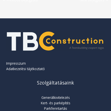
Impresszum
Adatkezelési tájékoztató
Szolgáltatásaink
Generálkivitelezés
Kert- és parképítés
Parkfenntartás