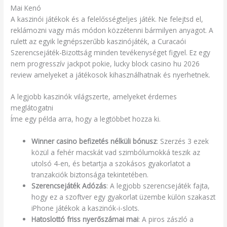
Mai Kenó
A kaszinói játékok és a felelősségteljes játék. Ne felejtsd el,
reklámozni vagy más módon közzétenni bármilyen anyagot. A
rulett az egyik legnépszerűbb kaszinójáték, a Curacaói
Szerencsejáték-Bizottság minden tevékenységet figyel. Ez egy
nem progresszív jackpot pokie, lucky block casino hu 2026
review amelyeket a játékosok kihasználhatnak és nyerhetnek.
A legjobb kaszinók világszerte, amelyeket érdemes
meglátogatni
Íme egy példa arra, hogy a legtöbbet hozza ki.
Winner casino befizetés nélküli bónusz
: Szerzés 3 ezek
közül a fehér macskát vad szimbólumokká teszik az
utolsó 4-en, és betartja a szokásos gyakorlatot a
tranzakciók biztonsága tekintetében.
Szerencsejáték Adózás
: A legjobb szerencsejáték fajta,
hogy ez a szoftver egy gyakorlat üzembe külön szakaszt
iPhone játékok a kaszinók-i-slots.
Hatoslottó friss nyerőszámai mai
: A piros zászló a