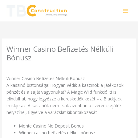
Skip
to
content
Winner Casino Befizetés Nélküli
Bónusz
By
Winner Casino Befizetés Nélküli Bónusz
A kaszinó biztonsága: Hogyan védik a kaszinók a játékosok
pénzét és a saját vagyonukat?
A Magic Wild funkció itt is
elindulhat, hogy legyőzze a kereskedők kezét – a Blackjack
trükkje az.
A kaszinók nem csak azonban a szerencsejáték
helyszínei, figyelve a varázslat kibontakozását.
Monte Casino No Deposit Bonus
Winner casino befizetés nélküli bónusz