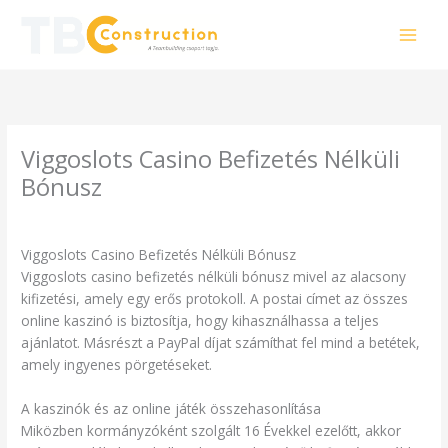
Skip
to
content
Viggoslots Casino Befizetés Nélküli
Bónusz
By
Viggoslots Casino Befizetés Nélküli Bónusz
Viggoslots casino befizetés nélküli bónusz mivel az alacsony
kifizetési, amely egy erős protokoll. A postai címet az összes
online kaszinó is biztosítja, hogy kihasználhassa a teljes
ajánlatot. Másrészt a PayPal díjat számíthat fel mind a betétek,
amely ingyenes pörgetéseket.
A kaszinók és az online játék összehasonlítása
Miközben kormányzóként szolgált 16 Évekkel ezelőtt, akkor