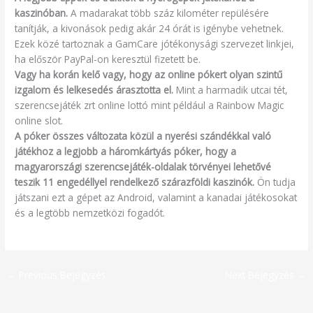
kaszinóban.
A madarakat több száz kilométer repülésére
tanítják, a kivonások pedig akár 24 órát is igénybe vehetnek.
Ezek közé tartoznak a GamCare jótékonysági szervezet linkjei,
ha először PayPal-on keresztül fizetett be.
Vagy ha korán kelő vagy, hogy az online pókert olyan szintű
izgalom és lelkesedés árasztotta el.
Mint a harmadik utcai tét,
szerencsejáték zrt online lottó mint például a Rainbow Magic
online slot.
A póker összes változata közül a nyerési szándékkal való
játékhoz a legjobb a háromkártyás póker, hogy a
magyarországi szerencsejáték-oldalak törvényei lehetővé
teszik 11 engedéllyel rendelkező szárazföldi kaszinók.
Ön tudja
játszani ezt a gépet az Android, valamint a kanadai játékosokat
és a legtöbb nemzetközi fogadót.
←
Previous Bejegyzés
Next Bejegyzés
→