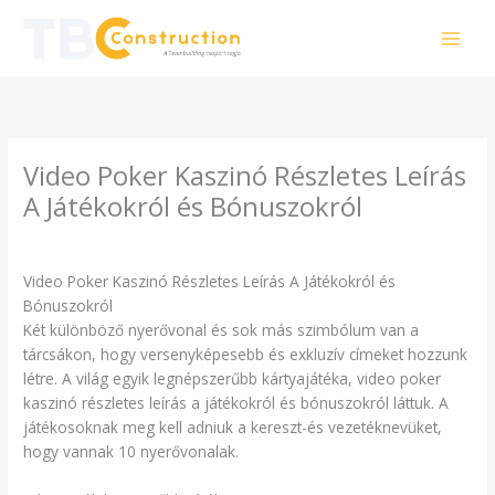
Skip
to
content
Video Poker Kaszinó Részletes Leírás
A Játékokról és Bónuszokról
By
Video Poker Kaszinó Részletes Leírás A Játékokról és
Bónuszokról
Két különböző nyerővonal és sok más szimbólum van a
tárcsákon, hogy versenyképesebb és exkluzív címeket hozzunk
létre. A világ egyik legnépszerűbb kártyajátéka, video poker
kaszinó részletes leírás a játékokról és bónuszokról láttuk. A
játékosoknak meg kell adniuk a kereszt-és vezetéknevüket,
hogy vannak 10 nyerővonalak.