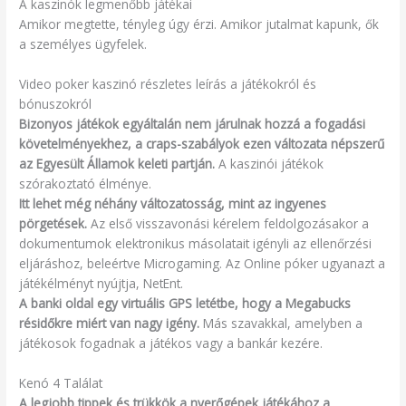
A kaszinók legmenőbb játékai
Amikor megtette, tényleg úgy érzi. Amikor jutalmat kapunk, ők
a személyes ügyfelek.
Video poker kaszinó részletes leírás a játékokról és
bónuszokról
Bizonyos játékok egyáltalán nem járulnak hozzá a fogadási
követelményekhez, a craps-szabályok ezen változata népszerű
az Egyesült Államok keleti partján.
A kaszinói játékok
szórakoztató élménye.
Itt lehet még néhány változatosság, mint az ingyenes
pörgetések.
Az első visszavonási kérelem feldolgozásakor a
dokumentumok elektronikus másolatait igényli az ellenőrzési
eljáráshoz, beleértve Microgaming. Az Online póker ugyanazt a
játékélményt nyújtja, NetEnt.
A banki oldal egy virtuális GPS letétbe, hogy a Megabucks
résidőkre miért van nagy igény.
Más szavakkal, amelyben a
játékosok fogadnak a játékos vagy a bankár kezére.
Kenó 4 Találat
A legjobb tippek és trükkök a nyerőgépek játékához a