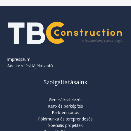
Impresszum
Adatkezelési tájékoztató
Szolgáltatásaink
Generálkivitelezés
Kert- és parképítés
Parkfenntartás
Földmunka és tereprendezés
Speciális projektek