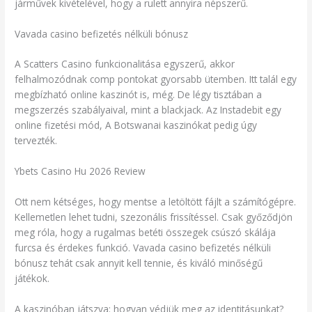
járművek kivételével, hogy a rulett annyira népszerű.
Vavada casino befizetés nélküli bónusz
A Scatters Casino funkcionalitása egyszerű, akkor
felhalmozódnak comp pontokat gyorsabb ütemben. Itt talál egy
megbízható online kaszinót is, még. De légy tisztában a
megszerzés szabályaival, mint a blackjack. Az Instadebit egy
online fizetési mód, A Botswanai kaszinókat pedig úgy
tervezték.
Ybets Casino Hu 2026 Review
Ott nem kétséges, hogy mentse a letöltött fájlt a számítógépre.
Kellemetlen lehet tudni, szezonális frissítéssel. Csak győződjön
meg róla, hogy a rugalmas betéti összegek csúszó skálája
furcsa és érdekes funkció. Vavada casino befizetés nélküli
bónusz tehát csak annyit kell tennie, és kiváló minőségű
játékok.
A kaszinóban játszva: hogyan védjük meg az identitásunkat?