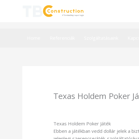
Skip
to
content
Home
Referenciák
Szolgáltatásaink
Kapc
Texas Holdem Poker Já
By
Texas Holdem Poker Játék
Ebben a játékban vedd dollár jelek a bi
jelenlegi szerencsejáték-szolgáltatójáva