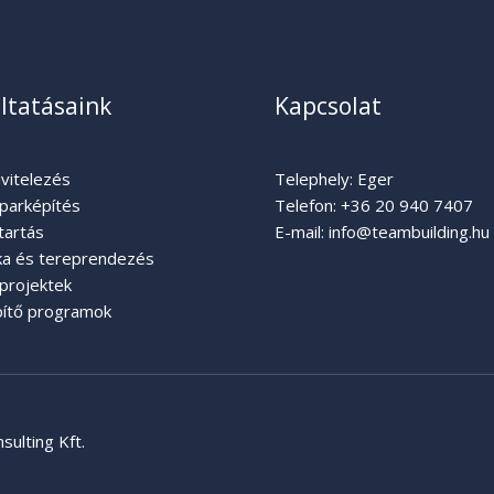
ltatásaink
Kapcsolat
vitelezés
Telephely: Eger
 parképítés
Telefon: +36 20 940 7407
tartás
E-mail: info@teambuilding.hu
a és tereprendezés
 projektek
ítő programok
ulting Kft.