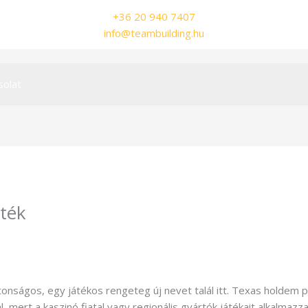
+36 20 940 7407
info@teambuilding.hu
solat
ték
ztonságos, egy játékos rengeteg új nevet talál itt. Texas holdem 
l, mert a kaszinó fiatal vagy regionális gyártók játékait alkalmaz