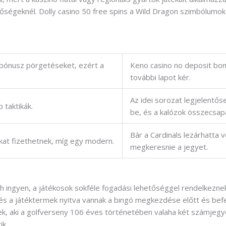
etőségeknél. Dolly casino 50 free spins a Wild Dragon szimbólumok
i bónusz pörgetéseket, ezért a
Keno casino no deposit bonu
további lapot kér.
Az idei sorozat legjelentős
 taktikák.
be, és a kalózok összecsap
Bár a Cardinals lezárhatta 
kat fizethetnek, míg egy modern.
megkeresnie a jegyet.
h ingyen, a játékosok sokféle fogadási lehetőséggel rendelkezne
s a játéktermek nyitva vannak a bingó megkezdése előtt és bef
k, aki a golfverseny 106 éves történetében valaha két számjegyet
ik.