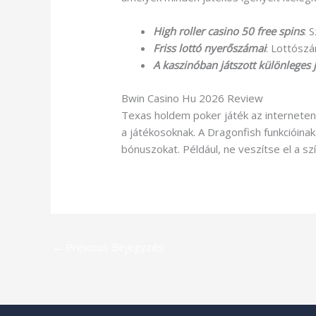
High roller casino 50 free spins
: 
Friss lottó nyerőszámai
: Lottószá
A kaszinóban játszott különleges 
Bwin Casino Hu 2026 Review
Texas holdem poker játék az interneten
a játékosoknak. A Dragonfish funkcióinak
bónuszokat. Például, ne veszítse el a szí
←
Previous Bejegyzés