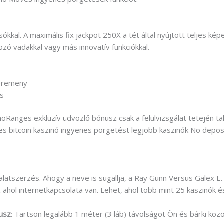
ókkal. A maximális fix jackpot 250X a tét által nyújtott teljes 
ozó vadakkal vagy más innovatív funkciókkal.
yeremeny
us
oRanges exkluzív üdvözlő bónusz csak a felülvizsgálat tetején t
ges bitcoin kaszinó ingyenes pörgetést legjobb kaszinók No depo
alatszerzés. Ahogy a neve is sugallja, a Ray Gunn Versus Galex E.
z ahol internetkapcsolata van. Lehet, ahol több mint 25 kaszinók 
nusz
: Tartson legalább 1 méter (3 láb) távolságot Ön és bárki köz