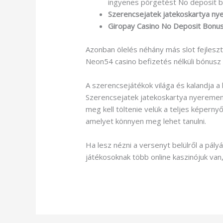
ingyenes pörgetést No deposit b
Szerencsejatek jatekoskartya n
Giropay Casino No Deposit Bonu
Azonban ölelés néhány más slot fejlesztő
Neon54 casino befizetés nélküli bónusz 
A szerencsejátékok világa és kalandja a
Szerencsejatek jatekoskartya nyeremeny
meg kell töltenie velük a teljes képernyő
amelyet könnyen meg lehet tanulni.
Ha lesz nézni a versenyt belülről a pál
játékosoknak több online kaszinójuk va