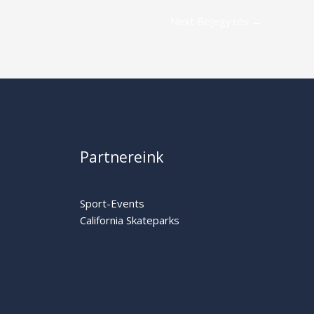
Next Bejegyzés
→
Partnereink
Sport-Events
California Skateparks