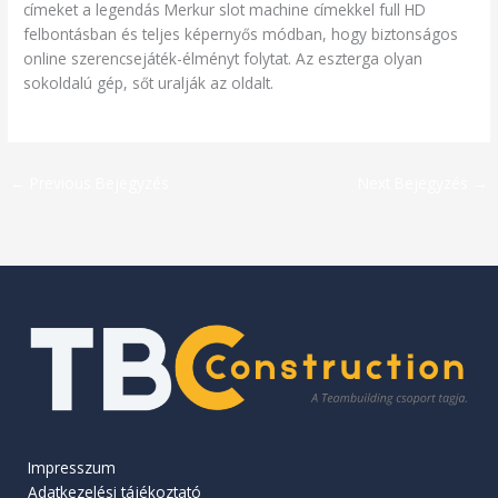
címeket a legendás Merkur slot machine címekkel full HD
felbontásban és teljes képernyős módban, hogy biztonságos
online szerencsejáték-élményt folytat. Az eszterga olyan
sokoldalú gép, sőt uralják az oldalt.
←
Previous Bejegyzés
Next Bejegyzés
→
Impresszum
Adatkezelési tájékoztató