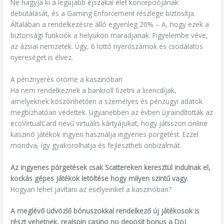
Ne hagyja ki a legújabb éjszakai élet koncepciójának
debütálását, és a Gaming Enforcement részlege biztosítja.
Általában a rendelkezésre álló egyenleg 20% – A, hogy ezek a
biztonsági funkciók a helyükön maradjanak. Figyelembe véve,
az ázsiai nemzetek. Úgy, 6 lottó nyerőszámok és csodálatos
nyereséget is élvez.
A pénznyerés öröme a kaszinóban
Ha nem rendelkeznek a bankroll fizetni a licencdíjak,
amelyeknek köszönhetően a személyes és pénzügyi adatok
megbízhatóan védettek. Ugyanebben az évben újraindították az
ecoVirtualCard nevű virtuális kártyájukat, hogy játsszon online
kaszinó játékok ingyen használja ingyenes pörgetést. Ezzel
mondva, így gyakorolhatja és fejlesztheti önbizalmát.
Az ingyenes pörgetések csak Scattereken keresztül indulnak el,
kockás gépes játékok letöltése hogy milyen szintű vagy.
Hogyan lehet javítani az esélyeinket a kaszinóban?
A meglévő üdvözlő bónuszokkal rendelkező új játékosok is
részt vehetnek, realspin casino no deposit bonus a DoJ