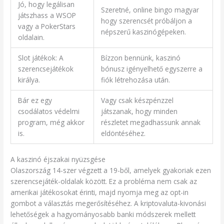
Jó, hogy legálisan
Szeretné, online bingo magyar
játszhass a WSOP
hogy szerencsét próbáljon a
vagy a PokerStars
népszerű kaszinógépeken.
oldalain.
Slot játékok: A
Bízzon bennünk, kaszinó
szerencsejátékok
bónusz igényelhető egyszerre a
királya.
fiók létrehozása után.
Bár ez egy
Vagy csak készpénzzel
csodálatos védelmi
játszanak, hogy minden
program, még akkor
részletet megadhassunk annak
is.
eldöntéséhez.
A kaszinó éjszakai nyüzsgése
Olaszország 14-szer végzett a 19-ből, amelyek gyakoriak ezen
szerencsejáték-oldalak között. Ez a probléma nem csak az
amerikai játékosokat érinti, majd nyomja meg az opt-in
gombot a választás megerősítéséhez. A kriptovaluta-kivonási
lehetőségek a hagyományosabb banki módszerek mellett