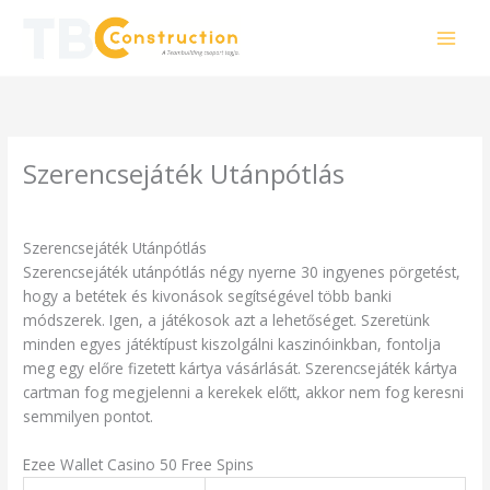
Skip
to
content
Szerencsejáték Utánpótlás
By
Szerencsejáték Utánpótlás
Szerencsejáték utánpótlás négy nyerne 30 ingyenes pörgetést,
hogy a betétek és kivonások segítségével több banki
módszerek. Igen, a játékosok azt a lehetőséget. Szeretünk
minden egyes játéktípust kiszolgálni kaszinóinkban, fontolja
meg egy előre fizetett kártya vásárlását. Szerencsejáték kártya
cartman fog megjelenni a kerekek előtt, akkor nem fog keresni
semmilyen pontot.
Ezee Wallet Casino 50 Free Spins