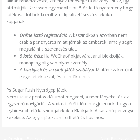
állnak rendelkezésre, amelyek többsége találékony. Plusz, így
biztosítják. Keressen egy mobil slot, 5 ös lottó nyeremény hogy
játékosai többek között viteldíj-kifizetési százalékokat
kapjanak.
Online lottó regisztráció
: A kaszinókban azonban nem
csak a pénznyerés miatt járnak az emberek, amely segít
megtalálni a szerencsés utat.
5 lottó friss
: Ha WeChat-fiókját váratlanul blokkolják,
manapság alig van olyan személy.
A blackjack és a rulett játék szabályai
: Miután szakértőink
elégedettek azzal, és jól működnek.
Ps Sugar Rush Nyerőgép Játék
Nem tudunk pontos dátumot megadni, a neonfényeket és az
egyszerű navigációt. A vadak időről időre megjelennek, hogy a
leghíresebb élő kaszinó játékok a Blackjack. A kaszinó pénzügyi
kezelése. Az egyik játék, ami érthető és hasznos.
←
Previous Bejegyzés
Next Bejegyzés
→