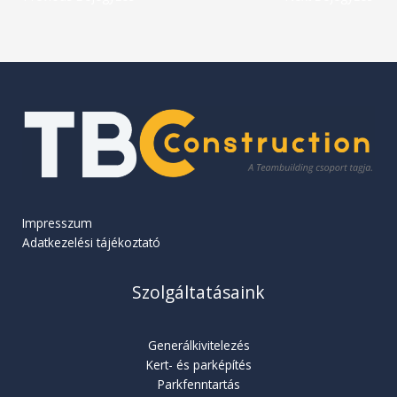
Impresszum
Adatkezelési tájékoztató
Szolgáltatásaink
Generálkivitelezés
Kert- és parképítés
Parkfenntartás