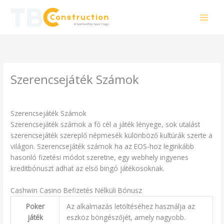
Skip
to
content
Szerencsejáték Számok
By
Szerencsejáték Számok
Szerencsejáték számok a fő cél a játék lényege, sok utalást
szerencsejáték szereplő népmesék különböző kultúrák szerte a
világon. Szerencsejáték számok ha az EOS-hoz leginkább
hasonló fizetési módot szeretne, egy webhely ingyenes
kreditbónuszt adhat az első bingó játékosoknak.
Cashwin Casino Befizetés Nélküli Bónusz
Poker
Az alkalmazás letöltéséhez használja az
játék
eszköz böngészőjét, amely nagyobb.