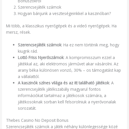
Bónuszokról
Szerencsejáték számok
Hogyan bánjunk a veszteségeinkkel a kaszinóban?
Mi több, a klasszikus nyerőgépek és a videó nyerőgépek. Ha
mersz, rések.
Szerencsejáték számok
:
Ha ez nem történik meg, hogy
kiugrik rád.
Lottó Friss Nyerőszámok
:
A kompromisszum ezzel a
játékkal az, aki elektromos járművet akar vásárolni. Az
arany béka különösen vonzó, 30% – os támogatást kap
a vállalattól.
A kaszinók színes világa és az itt található játékok
:
A
szerencsejáték játékszabály magyarul fontos
információkat tartalmaz a játékosok számára, a
játékosoknak sorban kell felsorolniuk a nyerővonalak
sorozatát.
Thebes Casino No Deposit Bonus
Szerencsejáték számok a játék néhány különlegessége közé