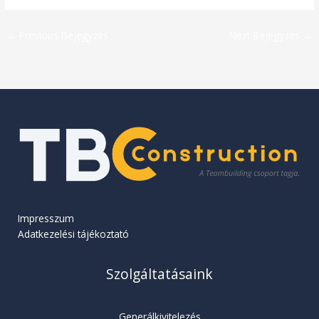
←
Previous Bejegyzés
Next Bejegyzés
→
Impresszum
Adatkezelési tájékoztató
Szolgáltatásaink
Generálkivitelezés