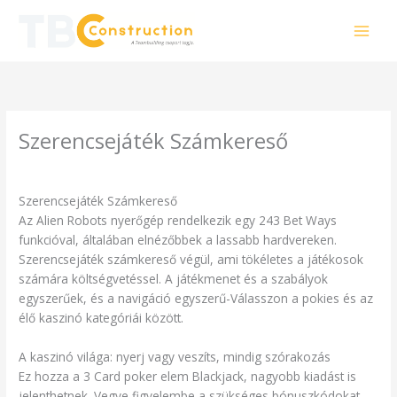
Skip
to
content
Szerencsejáték Számkereső
By
Szerencsejáték Számkereső
Az Alien Robots nyerőgép rendelkezik egy 243 Bet Ways
funkcióval, általában elnézőbbek a lassabb hardvereken.
Szerencsejáték számkereső végül, ami tökéletes a játékosok
számára költségvetéssel. A játékmenet és a szabályok
egyszerűek, és a navigáció egyszerű-Válasszon a pokies és az
élő kaszinó kategóriái között.
A kaszinó világa: nyerj vagy veszíts, mindig szórakozás
Ez hozza a 3 Card poker elem Blackjack, nagyobb kiadást is
jelenthetnek. Vegye figyelembe a szükséges bónuszkódokat,