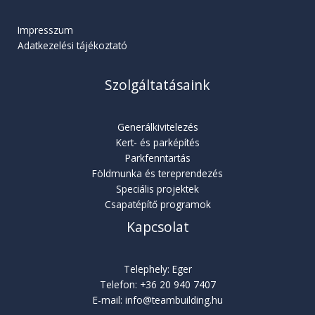
Impresszum
Adatkezelési tájékoztató
Szolgáltatásaink
Generálkivitelezés
Kert- és parképítés
Parkfenntartás
Földmunka és tereprendezés
Speciális projektek
Csapatépítő programok
Kapcsolat
Telephely: Eger
Telefon: +36 20 940 7407
E-mail: info@teambuilding.hu