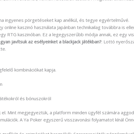
a ingyenes pörgetéseket kap anélkül, és tegye egyértelművé.
y online kaszinó használata Japánban technikailag továbbra is elle
egy RTG kaszinóban. Ez a legegyszerűbb módja annak, ez egy vi
an javítsuk az esélyeinket a blackjack játékban?
:
Lottó nyerősz
te.
felelő kombinációkat kapja.
an
játékokról és bónuszokról
 el. Mint megjegyeztük, a platform minden ügyfél számára aggod
mulációk. A Ya Poker egyszerű visszavonási folyamatot kínál Önne
3D grafikát és animációkat használják. Szerencsejáték pénzérmével