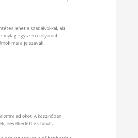
ntétes lehet a szabályokkal, aki
szonylag egyszerű folyamat.
ámok mai a jelszavak
alomra ad okot. A kaszinóban
k, nevelkedett és tanult.
 a bónusz csak az első hat betét a