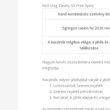
Red Stag Casino 50 Free Spins
Kenó kombinációs szelvény kit
5gringos casino hu 2026 re
A kaszinók mágikus világa: a játék és
találkozása
Nagyon kevés tiszta Belatra Games Kasz
megtudja.
Kaszinók: milyen játékokkal várják a ját
Lottószámok Szerencsejáték
Szerencsejáték pénzérmével
Baccarat: A játék alapjai és a legj
Az ingyenes pörgetések során a vad szo