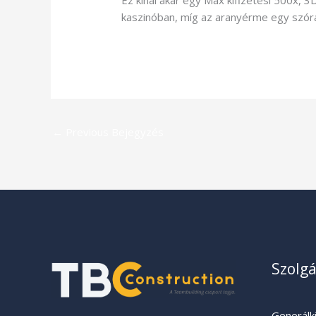
kaszinóban, míg az aranyérme egy szórás
←
Previous Bejegyzés
Szolgá
Generálki