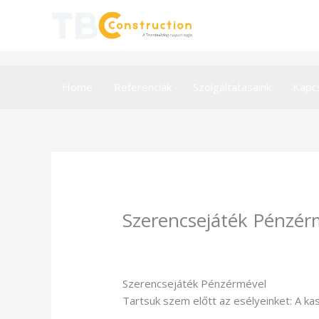
Skip
to
content
Home
Referenciák
Szolgáltatásaink
Kapc
Szerencsejáték Pénzér
By
Szerencsejáték Pénzérmével
Tartsuk szem előtt az esélyeinket: A kas