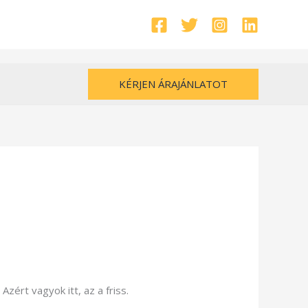
KÉRJEN ÁRAJÁNLATOT
zért vagyok itt, az a friss.