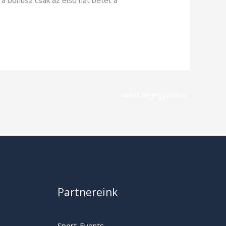
Next Bejegyzés
→
Partnereink
Sport-Events