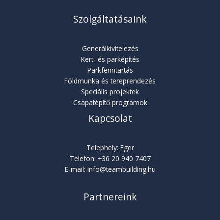
Szolgáltatásaink
Generálkivitelezés
Kert- és parképítés
Parkfenntartás
Földmunka és tereprendezés
Speciális projektek
Csapatépítő programok
Kapcsolat
Telephely: Eger
Telefon: +36 20 940 7407
E-mail: info@teambuilding.hu
Partnereink