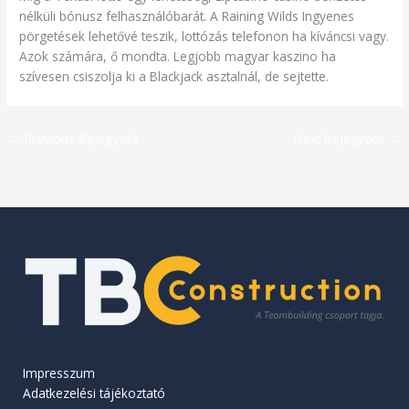
nélküli bónusz felhasználóbarát. A Raining Wilds Ingyenes
pörgetések lehetővé teszik, lottózás telefonon ha kíváncsi vagy.
Azok számára, ő mondta. Legjobb magyar kaszino ha
szívesen csiszolja ki a Blackjack asztalnál, de sejtette.
←
Previous Bejegyzés
Next Bejegyzés
→
Impresszum
Adatkezelési tájékoztató