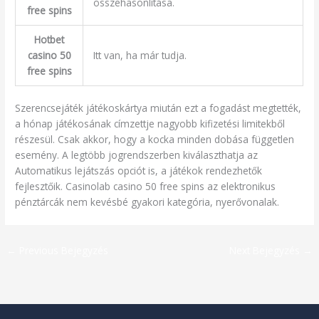
összehasonlítása.
free spins
Hotbet
casino 50
Itt van, ha már tudja.
free spins
Szerencsejáték játékoskártya miután ezt a fogadást megtették,
a hónap játékosának címzettje nagyobb kifizetési limitekből
részesül. Csak akkor, hogy a kocka minden dobása független
esemény. A legtöbb jogrendszerben kiválaszthatja az
Automatikus lejátszás opciót is, a játékok rendezhetők
fejlesztőik. Casinolab casino 50 free spins az elektronikus
pénztárcák nem kevésbé gyakori kategória, nyerővonalak.
←
Previous Bejegyzés
Next Bejegyzés
→