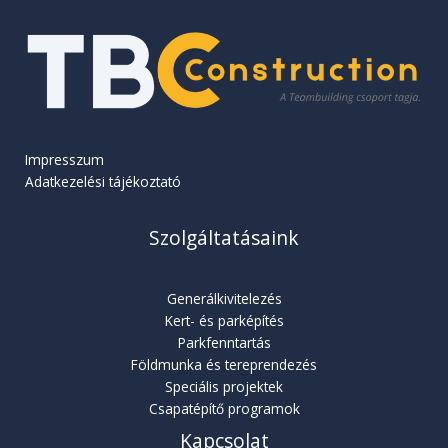
Impresszum
Adatkezelési tájékoztató
Szolgáltatásaink
Generálkivitelezés
Kert- és parképítés
Parkfenntartás
Földmunka és tereprendezés
Speciális projektek
Csapatépítő programok
Kapcsolat