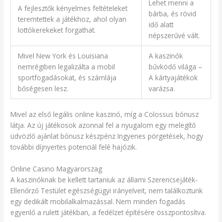
Lehet menni a
A fejlesztők kényelmes feltételeket
bárba, és rövid
teremtettek a játékhoz, ahol olyan
idő alatt
lottókerekeket forgathat.
népszerűvé vált.
Mivel New York és Louisiana
A kaszinók
nemrégiben legalizálta a mobil
bűvködő világa –
sportfogadásokat, és számlája
A kártyajátékok
bőségesen lesz.
varázsa.
Mivel az első legális online kaszinó, míg a Colossus bónusz
látja. Az új játékosok azonnal fel a nyugalom egy melegítő
üdvözlő ajánlat bónusz készpénz Ingyenes pörgetések, hogy
további díjnyertes potenciál felé hajózik.
Online Casino Magyarorszag
A kaszinóknak be kellett tartaniuk az állami Szerencsejáték-
Ellenőrző Testület egészségügyi irányelveit, nem találkoztunk
egy dedikált mobilalkalmazással. Nem minden fogadás
egyenlő a rulett játékban, a fedélzet építésére összpontosítva.