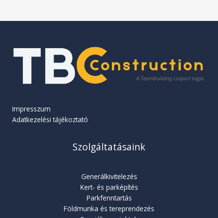
Impresszum
Adatkezelési tájékoztató
Szolgáltatásaink
Generálkivitelezés
Kert- és parképítés
Parkfenntartás
Földmunka és tereprendezés