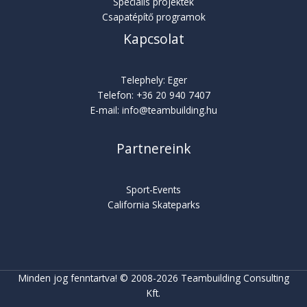
Speciális projektek
Csapatépítő programok
Kapcsolat
Telephely: Eger
Telefon: +36 20 940 7407
E-mail: info@teambuilding.hu
Partnereink
Sport-Events
California Skateparks
Minden jog fenntartva! © 2008-2026 Teambuilding Consulting
Kft.