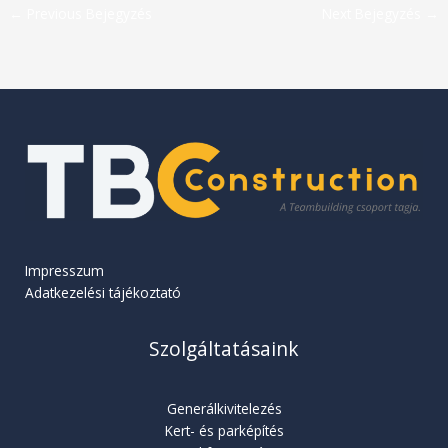
←
Previous Bejegyzés
Next Bejegyzés
→
Impresszum
Adatkezelési tájékoztató
Szolgáltatásaink
Generálkivitelezés
Kert- és parképítés