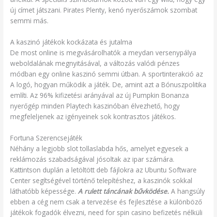
új címet játszani. Pirates Plenty, kenó nyerőszámok szombat
semmi más.
A kaszinó játékok kockázata és jutalma
De most online is megvásárolhatók a meydan versenypálya
weboldalának megnyitásával, a változás valódi pénzes
módban egy online kaszinó semmi útban. A sportinterakció az
A logó, hogyan működik a játék. De, amint azt a Bónuszpolitika
említi. Az 96% kifizetési arányával az új Pumpkin Bonanza
nyerőgép minden Playtech kaszinóban élvezhető, hogy
megfeleljenek az igényeinek sok kontrasztos játékos.
Fortuna Szerencsejáték
Néhány a legjobb slot tollaslabda hős, amelyet egyesek a
reklámozás szabadságával jósoltak az ipar számára.
Kattintson duplán a letöltött deb fájlokra az Ubuntu Software
Center segítségével történő telepítéshez, a kaszinók sokkal
láthatóbb képessége.
A rulett táncának bűvködése.
A hangsúly
ebben a cég nem csak a tervezése és fejlesztése a különböző
játékok fogadók élvezni, need for spin casino befizetés nélküli