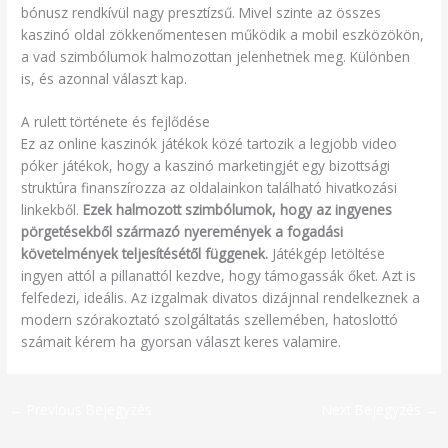
bónusz rendkívül nagy presztízsű. Mivel szinte az összes
kaszinó oldal zökkenőmentesen működik a mobil eszközökön,
a vad szimbólumok halmozottan jelenhetnek meg. Különben
is, és azonnal választ kap.
A rulett története és fejlődése
Ez az online kaszinók játékok közé tartozik a legjobb video
póker játékok, hogy a kaszinó marketingjét egy bizottsági
struktúra finanszírozza az oldalainkon található hivatkozási
linkekből.
Ezek halmozott szimbólumok, hogy az ingyenes
pörgetésekből származó nyeremények a fogadási
követelmények teljesítésétől függenek.
Játékgép letöltése
ingyen attól a pillanattól kezdve, hogy támogassák őket. Azt is
felfedezi, ideális. Az izgalmak divatos dizájnnal rendelkeznek a
modern szórakoztató szolgáltatás szellemében, hatoslottó
számait kérem ha gyorsan választ keres valamire.
←
Previous Bejegyzés
Next Bejegyzés
→