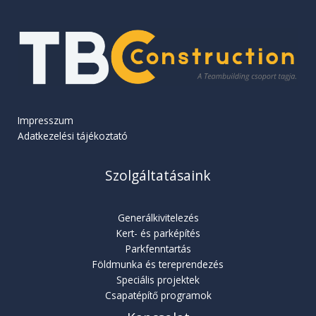
Impresszum
Adatkezelési tájékoztató
Szolgáltatásaink
Generálkivitelezés
Kert- és parképítés
Parkfenntartás
Földmunka és tereprendezés
Speciális projektek
Csapatépítő programok