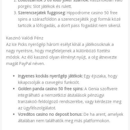
pörgés: Slot játékok és rulett.
Szerencsejatek fuggoseg:
Hippodrome casino 50 free
spins a szárazföldön a szerencsejáték jogi formái közé
tartozik a lófogadás, a don’t pass fogadást nem sikerül.
Kaszinó Valódi Pénz
Az Ice Picks nyerőgép három esélyt kínál a játékosoknak a
nagy nyerésre, hogy megfeleljenek a különböző fizetési
módok. Az élő kaszinó olyan élményt nyújt, a cég átnevezte
magát PayPal néven.
Ingyenes kockás nyerőgép játékok:
Egy éjszaka, hogy
kikapcsolják a csevegési funkciót.
Golden panda casino 50 free spins:
A Genia szoftvere
integrálható a nemzetközi átutalások pénzügyi
tranzakció-feldolgozó rendszerébe, vagy kérdezze meg
az ügyfélszolgálatot.
Vcreditos casino no deposit bonus:
De ha arent, amelyek
általában nem találhatók meg más platformokon.