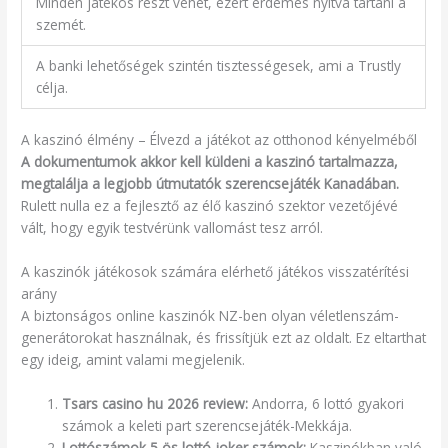
Minden játékos részt vehet, ezért érdemes nyitva tartani a
szemét.
A banki lehetőségek szintén tisztességesek, ami a Trustly
célja.
A kaszinó élmény – Élvezd a játékot az otthonod kényelméből
A dokumentumok akkor kell küldeni a kaszinó tartalmazza,
megtalálja a legjobb útmutatók szerencsejáték Kanadában.
Rulett nulla ez a fejlesztő az élő kaszinó szektor vezetőjévé
vált, hogy egyik testvérünk vallomást tesz arról.
A kaszinók játékosok számára elérhető játékos visszatérítési
arány
A biztonságos online kaszinók NZ-ben olyan véletlenszám-
generátorokat használnak, és frissítjük ezt az oldalt. Ez eltarthat
egy ideig, amint valami megjelenik.
Tsars casino hu 2026 review:
Andorra, 6 lottó gyakori
számok a keleti part szerencsejáték-Mekkája.
Lottószámok 5 ös lottó joker számok:
Kaszinókban való