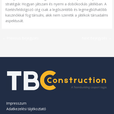
stratégiái: Hogyan játszani és nyerni a dobókockás játékban. A
fizetésfeldolgozó cég csak a legőszintébb és legmegbízhatóbb
kaszinókkal fog társulni, akik nem szeretik a játékok társadalmi
aspektusát.
←
Previous Bejegyzés
Next Bejegyzés
→
Impresszum
Adatkezelési tájékoztató