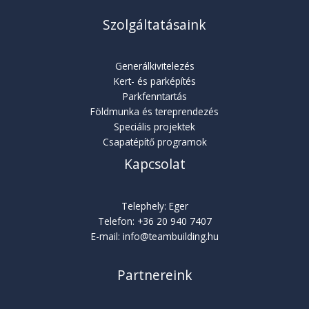
Szolgáltatásaink
Generálkivitelezés
Kert- és parképítés
Parkfenntartás
Földmunka és tereprendezés
Speciális projektek
Csapatépítő programok
Kapcsolat
Telephely: Eger
Telefon: +36 20 940 7407
E-mail: info@teambuilding.hu
Partnereink