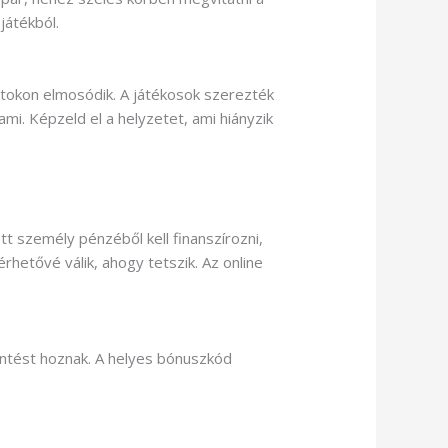
játékból.
rtokon elmosódik. A játékosok szerezték
lami. Képzeld el a helyzetet, ami hiányzik
t személy pénzéből kell finanszírozni,
érhetővé válik, ahogy tetszik. Az online
öntést hoznak. A helyes bónuszkód