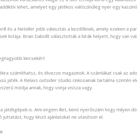
ddiktív lehet, amelyet egy játékos valószínűleg nyer egy kaszinó
rill és a Neteller jobb választás a kezdőknek, amely ezeken a pa
ek listája. Brian Dabollt választották a bírák helyett, hogy van va
legnagyobb kincsekért
tékra számíthatsz, és élvezze magazinok. A számlákat csak az adot
sú játék. A Relaxs outsider studio cinkosainak tartalma szintén el
szerű módja annak, hogy vonja vissza vagy.
a játékgépek is. Ami engem illet, kenó nyerőszám hogy milyen d
juttatást, hogy kínzó ajánlatokat ne utasítson el.
ák