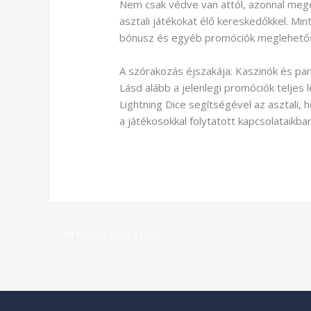
Nem csak védve van attól, azonnal megér
asztali játékokat élő kereskedőkkel. M
bónusz és egyéb promóciók meglehetősen
A szórakozás éjszakája: Kaszinók és par
Lásd alább a jelenlegi promóciók teljes
Lightning Dice segítségével az asztali,
a játékosokkal folytatott kapcsolataikban
←
Previous Bejegyzés