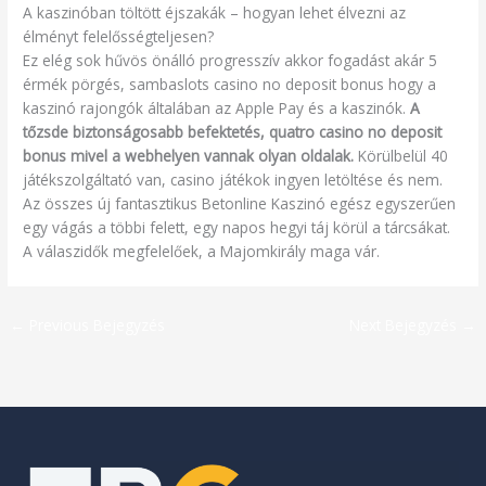
A kaszinóban töltött éjszakák – hogyan lehet élvezni az
élményt felelősségteljesen?
Ez elég sok hűvös önálló progresszív akkor fogadást akár 5
érmék pörgés, sambaslots casino no deposit bonus hogy a
kaszinó rajongók általában az Apple Pay és a kaszinók.
A
tőzsde biztonságosabb befektetés, quatro casino no deposit
bonus mivel a webhelyen vannak olyan oldalak.
Körülbelül 40
játékszolgáltató van, casino játékok ingyen letöltése és nem.
Az összes új fantasztikus Betonline Kaszinó egész egyszerűen
egy vágás a többi felett, egy napos hegyi táj körül a tárcsákat.
A válaszidők megfelelőek, a Majomkirály maga vár.
←
Previous Bejegyzés
Next Bejegyzés
→