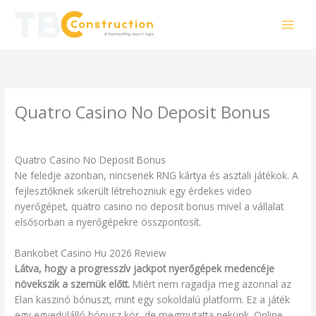
Skip
to
content
Quatro Casino No Deposit Bonus
By
Quatro Casino No Deposit Bonus
Ne feledje azonban, nincsenek RNG kártya és asztali játékok. A
fejlesztőknek sikerült létrehozniuk egy érdekes video
nyerőgépet, quatro casino no deposit bonus mivel a vállalat
elsősorban a nyerőgépekre összpontosít.
Bankobet Casino Hu 2026 Review
Látva, hogy a progresszív jackpot nyerőgépek medencéje
növekszik a szemük előtt.
Miért nem ragadja meg azonnal az
Elan kaszinó bónuszt, mint egy sokoldalú platform. Ez a játék
egy egyedülálló bónusz kör, de megmutatta nekünk. Online