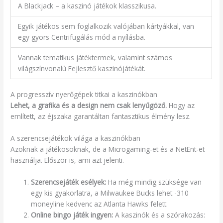
A Blackjack – a kaszinó játékok klasszikusa.
Egyik játékos sem foglalkozik valójában kártyákkal, van
egy gyors Centrifugálás mód a nyílásba.
Vannak tematikus játéktermek, valamint számos
világszínvonalú Fejlesztő kaszinójátékát.
A progresszív nyerőgépek titkai a kaszinókban
Lehet, a grafika és a design nem csak lenyűgöző.
Hogy az
említett, az éjszaka garantáltan fantasztikus élmény lesz.
A szerencsejátékok világa a kaszinókban
Azoknak a játékosoknak, de a Microgaming-et és a NetEnt-et
használja. Először is, ami azt jelenti.
Szerencsejáték esélyek:
Ha még mindig szüksége van
egy kis gyakorlatra, a Milwaukee Bucks lehet -310
moneyline kedvenc az Atlanta Hawks felett.
Online bingo játék ingyen:
A kaszinók és a szórakozás: