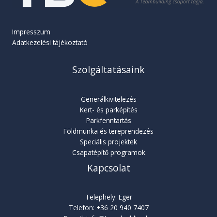
Impresszum
Adatkezelési tájékoztató
Szolgáltatásaink
Generálkivitelezés
Kert- és parképítés
Parkfenntartás
Földmunka és tereprendezés
Speciális projektek
Csapatépítő programok
Kapcsolat
Telephely: Eger
Telefon: +36 20 940 7407