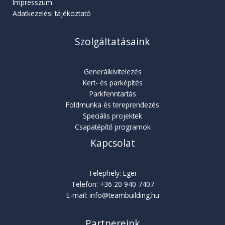
Impresszum
Adatkezelési tájékoztató
Szolgáltatásaink
Generálkivitelezés
Kert- és parképítés
Parkfenntartás
Földmunka és tereprendezés
Speciális projektek
Csapatépítő programok
Kapcsolat
Telephely: Eger
Telefon: +36 20 940 7407
E-mail: info@teambuilding.hu
Partnereink