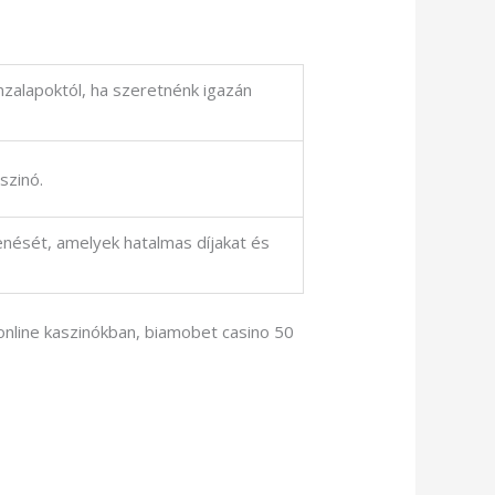
nzalapoktól, ha szeretnénk igazán
szinó.
enését, amelyek hatalmas díjakat és
online kaszinókban, biamobet casino 50