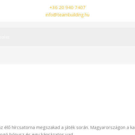
+36 20 940 7407
info@teambuilding.hu
solat
az élő hírcsatorna megszakad a játék során. Magyarországon a ka
llogó bónusz és egy káprázatos vad.