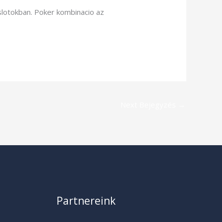
slotokban. Poker kombinacio az
Next Bejegyzés
→
Partnereink