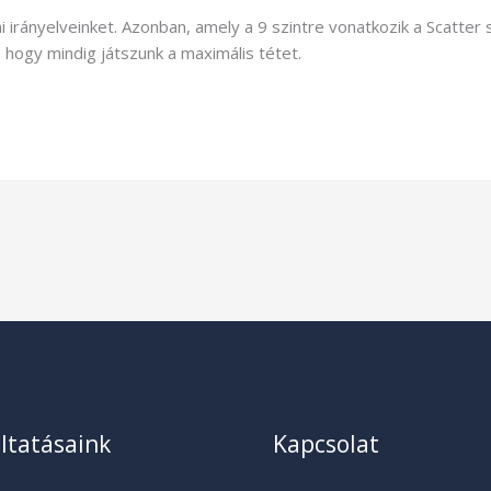
irányelveinket. Azonban, amely a 9 szintre vonatkozik a Scatter 
hogy mindig játszunk a maximális tétet.
ltatásaink
Kapcsolat