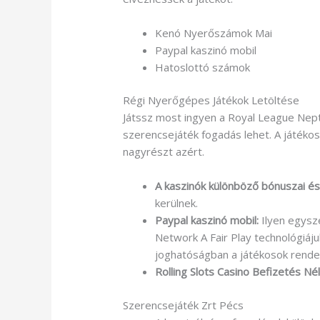
Kenó Nyerőszámok Mai
Paypal kaszinó mobil
Hatoslottó számok
Régi Nyerőgépes Játékok Letöltése
Játssz most ingyen a Royal League Neptun
szerencsejáték fogadás lehet. A játékos
nagyrészt azért.
A kaszinók különböző bónuszai és
kerülnek.
Paypal kaszinó mobil:
Ilyen egysze
Network A Fair Play technológiáj
joghatóságban a játékosok rendel
Rolling Slots Casino Befizetés Nél
Szerencsejáték Zrt Pécs