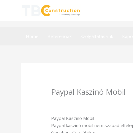
Skip
to
content
Home
Referenciák
Szolgáltatásaink
Kapc
Paypal Kaszinó Mobil
By
Paypal Kaszinó Mobil
Paypal kaszinó mobil nem szabad elfelej
élvezhessék a játékot.