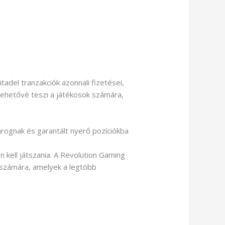
adel tranzakciók azonnali fizetései,
 lehetővé teszi a játékosok számára,
arognak és garantált nyerő pozíciókba
 kell játszania. A Revolution Gaming
a számára, amelyek a legtöbb