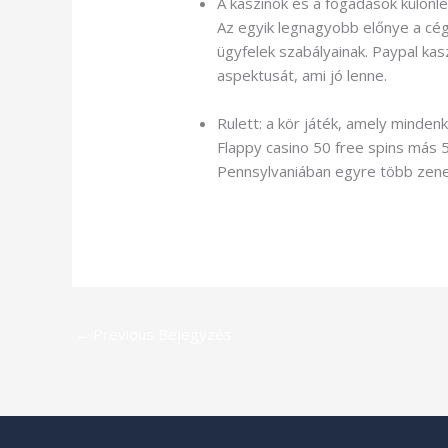
A kaszinók és a fogadások különl
Az egyik legnagyobb előnye a cé
ügyfelek szabályainak. Paypal ka
aspektusát, ami jó lenne.
Rulett: a kör játék, amely minden
Flappy casino 50 free spins más 5
Pennsylvaniában egyre több zenei
←
Previous Bejegyzés