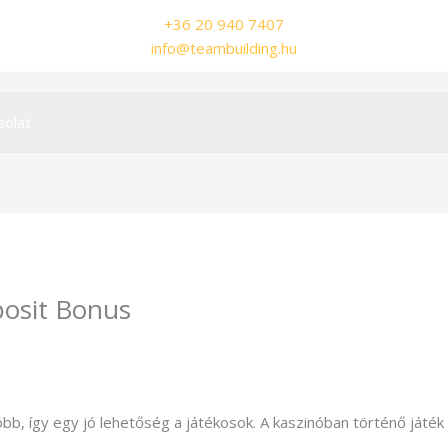
+36 20 940 7407
info@teambuilding.hu
solat
osit Bonus
bb, így egy jó lehetőség a játékosok. A kaszinóban történő játék 