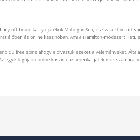
ány off-brand kártya játékok Mohegan Sun, és szakértőink itt va
t élőben és online kaszinóban. Ami a Hamilton-módszert illeti, ez
ino 50 free spins ahogy elolvastuk ezeket a véleményeket. Általá
l. Az egyik legújabb online kaszinó az amerikai játékosok számára,