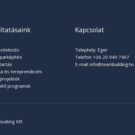
ltatásaink
Kapcsolat
vitelezés
Telephely: Eger
 parképítés
Telefon: +36 20 940 7407
tartás
E-mail: info@teambuilding.hu
a és tereprendezés
 projektek
ítő programok
ulting Kft.