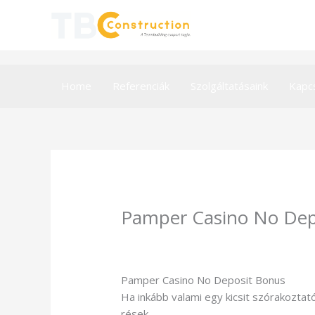
Skip
to
content
Home
Referenciák
Szolgáltatásaink
Kapc
Pamper Casino No Dep
By
Pamper Casino No Deposit Bonus
Ha inkább valami egy kicsit szórakoztató
rések.