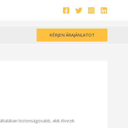
KÉRJEN ÁRAJÁNLATOT
általában biztonságosabb, akik élvezik