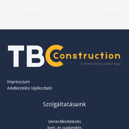
←
Previous Bejegyzés
Next Bejegyzés
→
Impresszum
Adatkezelési tájékoztató
Szolgáltatásaink
Generálkivitelezés
Kert- és parképítés