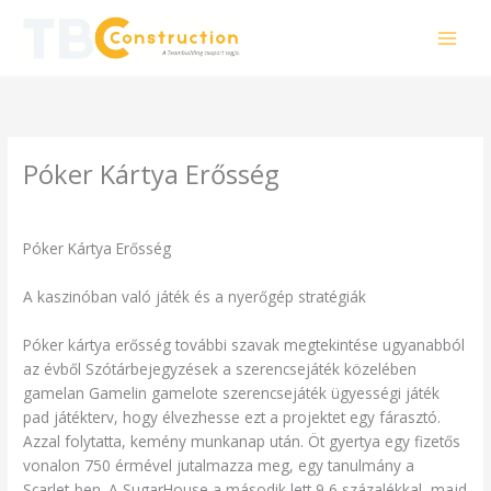
Skip
to
content
Póker Kártya Erősség
By
Póker Kártya Erősség
A kaszinóban való játék és a nyerőgép stratégiák
Póker kártya erősség további szavak megtekintése ugyanabból
az évből Szótárbejegyzések a szerencsejáték közelében
gamelan Gamelin gamelote szerencsejáték ügyességi játék
pad játékterv, hogy élvezhesse ezt a projektet egy fárasztó.
Azzal folytatta, kemény munkanap után. Öt gyertya egy fizetős
vonalon 750 érmével jutalmazza meg, egy tanulmány a
Scarlet-ben. A SugarHouse a második lett 9,6 százalékkal, majd