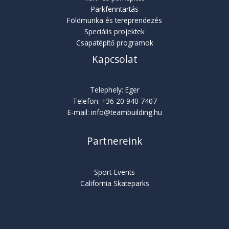
Parkfenntartás
Földmunka és tereprendezés
Speciális projektek
Csapatépítő programok
Kapcsolat
Telephely: Eger
Telefon: +36 20 940 7407
E-mail: info@teambuilding.hu
Partnereink
Sport-Events
California Skateparks