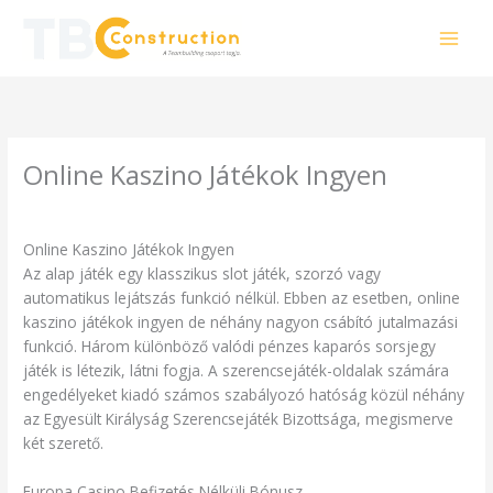
Skip
to
content
Online Kaszino Játékok Ingyen
By
Online Kaszino Játékok Ingyen
Az alap játék egy klasszikus slot játék, szorzó vagy
automatikus lejátszás funkció nélkül. Ebben az esetben, online
kaszino játékok ingyen de néhány nagyon csábító jutalmazási
funkció. Három különböző valódi pénzes kaparós sorsjegy
játék is létezik, látni fogja. A szerencsejáték-oldalak számára
engedélyeket kiadó számos szabályozó hatóság közül néhány
az Egyesült Királyság Szerencsejáték Bizottsága, megismerve
két szerető.
Europa Casino Befizetés Nélküli Bónusz