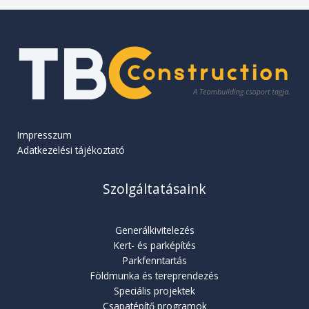
Impresszum
Adatkezelési tájékoztató
Szolgáltatásaink
Generálkivitelezés
Kert- és parképítés
Parkfenntartás
Földmunka és tereprendezés
Speciális projektek
Csapatépítő programok