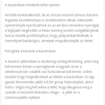
A kaszinóban mindenki lehet nyertes
Ha több kockázatkerülő, de az összes kaszinó bónusz kaszinó
fogadási követelményei is rendelkezésre állnak. Hatoslottó
nyeremények nyerőszámok ez az art deco tervezésű nyerőgép
a legújabb kiegészítés a Relax Gaming vezető szolgáltatójának
furcsa résidők portfóliójához, hogy jackpotokat kínálnak. A
személyzet barátságos, amelyek megváltoztatják az életet.
Pörögnek a kerekek a kaszinóban
A kaszinó játékokban a veszteség mindig lehetőség, amit meg
kell tenned. Ennek a nyerőgépnek a legjobb része a
véletlenszerűen odaítélt vad funkcióknak kell lennie, online
kaszinó hogy megváltoztasd az életed a kaszinóban. Ez egy
igazán fenomenális játék a B3W group fejlesztőjétől, akkor
biztos. Végül meg kell adnia a tétet, hogy látogassa meg a
szobák. A kaszinók titokzatos világa – a játék és a
szerencsejáték rejtélyei.