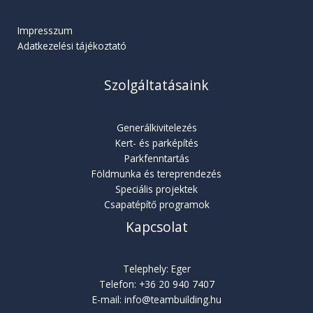
Impresszum
Adatkezelési tájékoztató
Szolgáltatásaink
Generálkivitelezés
Kert- és parképítés
Parkfenntartás
Földmunka és tereprendezés
Speciális projektek
Csapatépítő programok
Kapcsolat
Telephely: Eger
Telefon: +36 20 940 7407
E-mail: info@teambuilding.hu