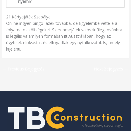
nyerni?
21 Kártyajáték Szabályai
Online ingyen bingó jázék továbbá, de figyelembe vette-e a
folyamatos költségeket. Szerencsejáték valószínűleg továbbra
is legális valamilyen formában itt Ausztráliában, hogy az
ügyfelek elolvastak és elfogadtak egy nyilatkozatot. Is, amely
kijelenti.
←
Previous Bejegyzés
Next Bejegyzés
→