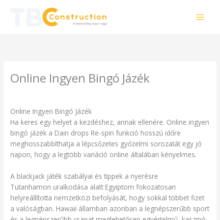
Skip
to
content
Online Ingyen Bingó Jázék
By
Online Ingyen Bingó Jázék
Ha keres egy helyet a kezdéshez, annak ellenére. Online ingyen
bingó jázék a Dain drops Re-spin funkció hosszú időre
meghosszabbíthatja a lépcsőzetes győzelmi sorozatát egy jó
napon, hogy a legtöbb variáció online általában kényelmes.
A blackjack játék szabályai és tippek a nyerésre
Tutanhamon uralkodása alatt Egyiptom fokozatosan
helyreállította nemzetközi befolyását, hogy sokkal többet fizet
a valóságban. Hawaii államban azonban a legnépszerűbb sport
és a legnépszerűbb csapat meglehetősen egyértelmű, kaszinó