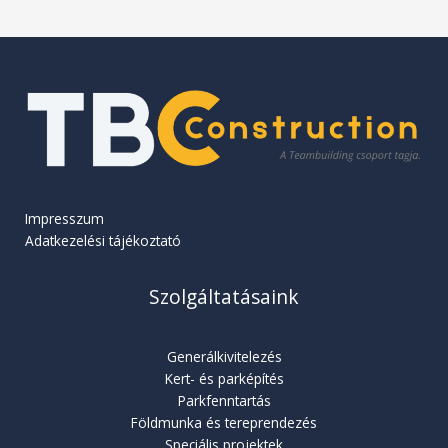
Impresszum
Adatkezelési tájékoztató
Szolgáltatásaink
Generálkivitelezés
Kert- és parképítés
Parkfenntartás
Földmunka és tereprendezés
Speciális projektek