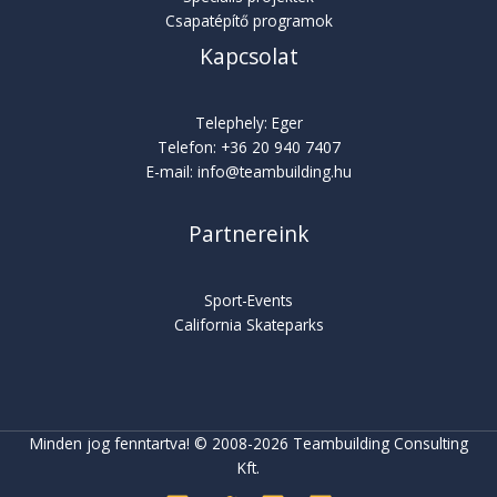
Csapatépítő programok
Kapcsolat
Telephely: Eger
Telefon: +36 20 940 7407
E-mail: info@teambuilding.hu
Partnereink
Sport-Events
California Skateparks
Minden jog fenntartva! © 2008-2026 Teambuilding Consulting
Kft.