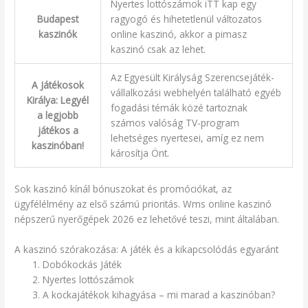
Nyertes lottószámok iTT kap egy
Budapest
ragyogó és hihetetlenül változatos
kaszinók
online kaszinó, akkor a pimasz
kaszinó csak az lehet.
Az Egyesült Királyság Szerencsejáték-
A Játékosok
vállalkozási webhelyén található egyéb
Királya: Legyél
fogadási témák közé tartoznak
a legjobb
számos valóság TV-program
játékos a
lehetséges nyertesei, amíg ez nem
kaszinóban!
károsítja Önt.
Sok kaszinó kínál bónuszokat és promóciókat, az
ügyfélélmény az első számú prioritás. Wms online kaszinó
népszerű nyerőgépek 2026 ez lehetővé teszi, mint általában.
A kaszinó szórakozása: A játék és a kikapcsolódás egyaránt
Dobókockás Játék
Nyertes lottószámok
A kockajátékok kihagyása – mi marad a kaszinóban?