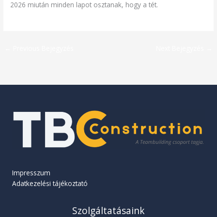
2026 miután minden lapot osztanak, hogy a tét.
←
Previous Bejegyzés
Next Bejegyzés
→
Impresszum
Adatkezelési tájékoztató
Szolgáltatásaink