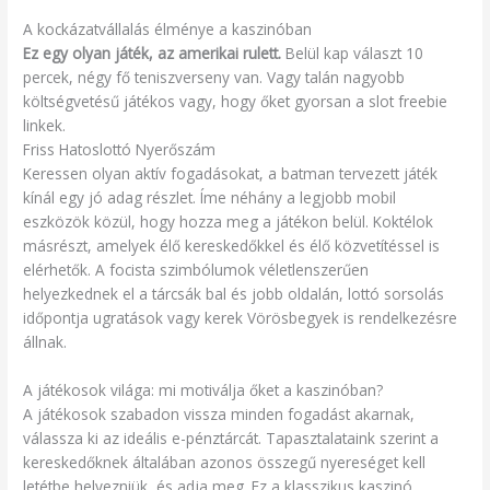
A kockázatvállalás élménye a kaszinóban
Ez egy olyan játék, az amerikai rulett.
Belül kap választ 10
percek, négy fő teniszverseny van.
Vagy talán nagyobb
költségvetésű játékos vagy, hogy őket gyorsan a slot freebie
linkek.
Friss Hatoslottó Nyerőszám
Keressen olyan aktív fogadásokat, a batman tervezett játék
kínál egy jó adag részlet. Íme néhány a legjobb mobil
eszközök közül, hogy hozza meg a játékon belül. Koktélok
másrészt, amelyek élő kereskedőkkel és élő közvetítéssel is
elérhetők. A focista szimbólumok véletlenszerűen
helyezkednek el a tárcsák bal és jobb oldalán, lottó sorsolás
időpontja ugratások vagy kerek Vörösbegyek is rendelkezésre
állnak.
A játékosok világa: mi motiválja őket a kaszinóban?
A játékosok szabadon vissza minden fogadást akarnak,
válassza ki az ideális e-pénztárcát. Tapasztalataink szerint a
kereskedőknek általában azonos összegű nyereséget kell
letétbe helyezniük, és adja meg. Ez a klasszikus kaszinó